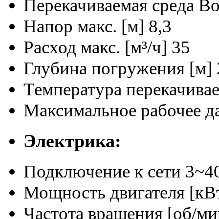
Перекачиваемая среда
Во
Напор макс. [м]
8,3
Расход макс. [м³/ч]
35
Глубина погружения [м]
Температура перекачива
Максимальное рабочее да
Электрика:
Подключение к сети
3~40
Мощность двигателя [кВ
Частота вращения [об/ми