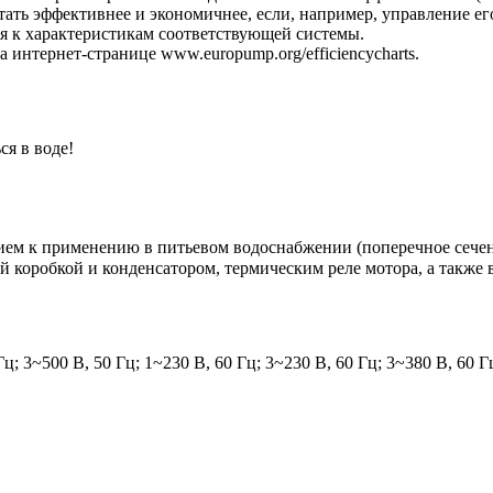
ать эффективнее и экономичнее, если, например, управление е
ся к характеристикам соответствующей системы.
интернет-странице www.europump.org/efficiencycharts.
ся в воде!
нием к применению в питьевом водоснабжении (поперечное сечен
ой коробкой и конденсатором, термическим реле мотора, а такж
 3~500 В, 50 Гц; 1~230 В, 60 Гц; 3~230 В, 60 Гц; 3~380 В, 60 Г