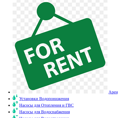
Арен
Установки Водопонижения
Насосы для Отопления и ГВС
Насосы для Водоснабжения