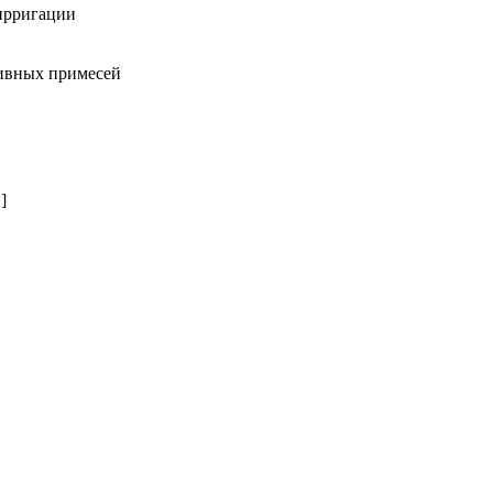
 ирригации
зивных примесей
]