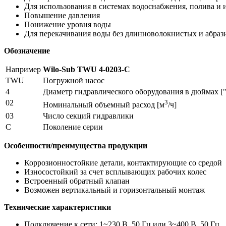
Для использования в системах водоснабжения, полива и
Повышение давления
Понижение уровня воды
Для перекачивания воды без длинноволокнистых и абра
Обозначение
Например
Wilo-Sub TWU 4-0203-C
TWU
Погружной насос
4
Диаметр гидравлического оборудования в дюймах ["
02
3
Номинальный объемный расход [м
/ч]
03
Число секций гидравлики
C
Поколение серии
Особенности/преимущества продукции
Коррозионностойкие детали, контактирующие со средой
Износостойкий за счет всплывающих рабочих колес
Встроенный обратный клапан
Возможен вертикальный и горизонтальный монтаж
Технические характеристики
Подключение к сети: 1~230 В, 50 Гц или 3~400 В, 50 Гц