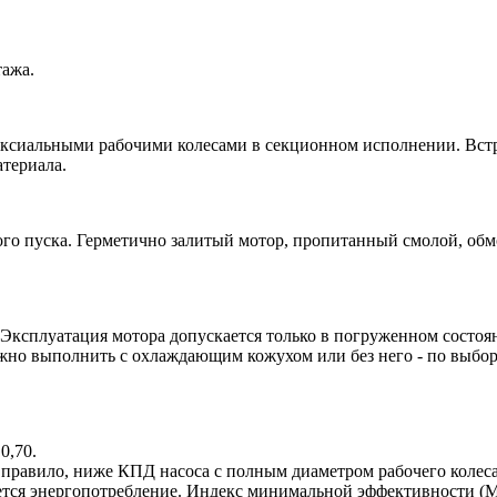
тажа.
ксиальными рабочими колесами в секционном исполнении. Встр
териала.
го пуска. Герметично залитый мотор, пропитанный смолой, об
 Эксплуатация мотора допускается только в погруженном состоя
жно выполнить с охлаждающим кожухом или без него - по выбо
0,70.
правило, ниже КПД насоса с полным диаметром рабочего колеса. 
ается энергопотребление. Индекс минимальной эффективности (ME