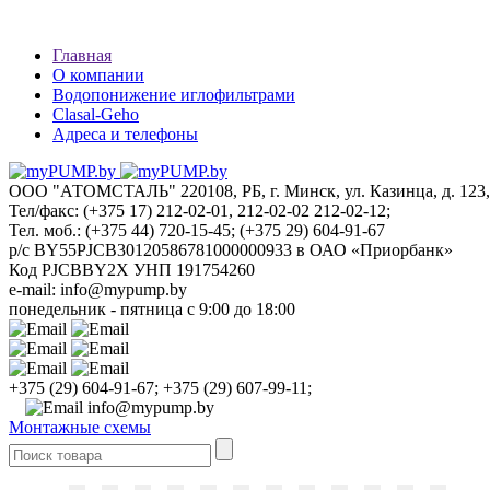
Главная
О компании
Водопонижение иглофильтрами
Clasal-Geho
Адреса и телефоны
ООО "АТОМСТАЛЬ"
220108, РБ, г. Минск, ул. Казинца, д. 123,
Тел/факс: (+375 17) 212-02-01, 212-02-02 212-02-12;
Тел. моб.: (+375 44) 720-15-45; (+375 29) 604-91-67
р/с BY55PJCB30120586781000000933 в ОАО «Приорбанк»
Код PJCBBY2X УНП 191754260
e-mail: info@mypump.by
понедельник - пятница с 9:00 до 18:00
+375 (29) 604-91-67;
+375 (29) 607-99-11;
info@mypump.by
Монтажные схемы